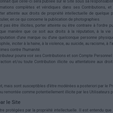
connaît que celle-ci sera publiée sur le Site sous sa responsabili
rmations complètes et véridiques dans ses Contributions, et
er atteinte aux droits de propriété intellectuelle de quelque
culier, en ce qui concerne la publication de photographies.
t pas être illicites, porter atteinte ou être contraire à l'ordre
lque manière que ce soit aux droits à la réputation, à la vie p
la réputation d'une marque ou d'une quelconque personne physiq
le, inciter à la haine, à la violence, au suicide, au racisme, à 
rimes contre l'humanité.
tributeur pourra voir ses Contributions et son Compte Personnel
fraction et/ou toute Contribution illicite ou attentatoire aux dr
t, mais sont susceptibles d’être modérées a posteriori par le P
u remontée comme potentiellement illicite par les Utilisateurs 
ar le Site
re protégées par la propriété intellectuelle. Il est entendu que 