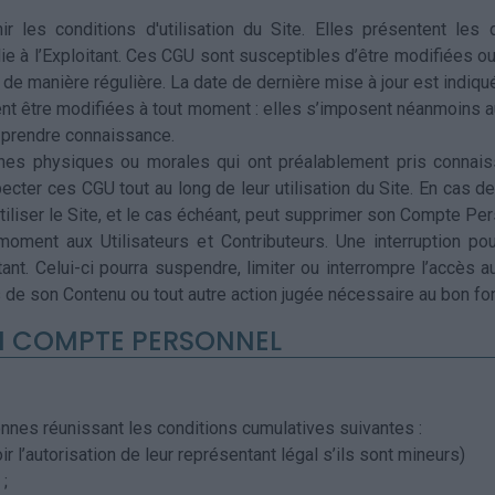
 les conditions d'utilisation du Site. Elles présentent les d
s lie à l’Exploitant. Ces CGU sont susceptibles d’être modifiées 
r de manière régulière. La date de dernière mise à jour est indi
t être modifiées à tout moment : elles s’imposent néanmoins aux 
n prendre connaissance.
onnes physiques ou morales qui ont préalablement pris conna
pecter ces CGU tout au long de leur utilisation du Site. En cas
 utiliser le Site, et le cas échéant, peut supprimer son Compte Pe
oment aux Utilisateurs et Contributeurs. Une interruption po
tant. Celui-ci pourra suspendre, limiter ou interrompre l’accès a
 de son Contenu ou tout autre action jugée nécessaire au bon fo
UN COMPTE PERSONNEL
sonnes réunissant les conditions cumulatives suivantes :
oir l’autorisation de leur représentant légal s’ils sont mineurs)
 ;