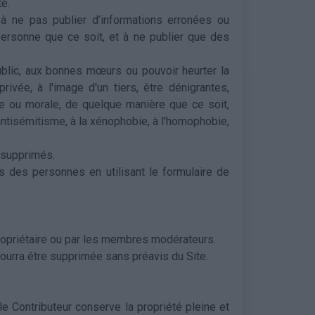
té.
 à ne pas publier d’informations erronées ou
 personne que ce soit, et à ne publier que des
 public, aux bonnes mœurs ou pouvoir heurter la
rivée, à l'image d'un tiers, être dénigrantes,
ue ou morale, de quelque manière que ce soit,
l'antisémitisme, à la xénophobie, à l'homophobie,
 supprimés.
oits des personnes en utilisant le formulaire de
ropriétaire ou par les membres modérateurs.
pourra être supprimée sans préavis du Site.
le Contributeur conserve la propriété pleine et