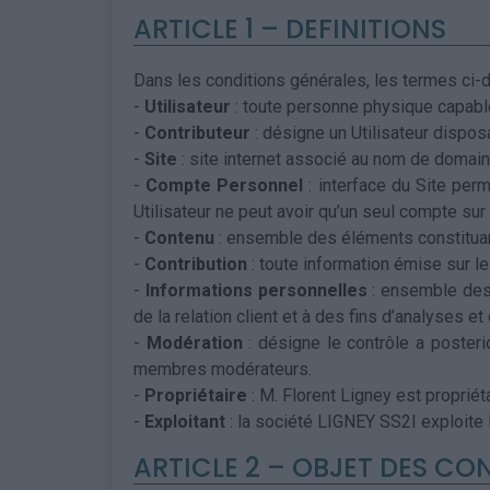
ARTICLE 1 – DEFINITIONS
Dans les conditions générales, les termes ci-d
-
Utilisateur
: toute personne physique capable 
-
Contributeur
: désigne un Utilisateur dispos
-
Site
: site internet associé au nom de domai
-
Compte Personnel
: interface du Site perm
Utilisateur ne peut avoir qu’un seul compte sur 
-
Contenu
: ensemble des éléments constituant
-
Contribution
: toute information émise sur le
-
Informations personnelles
: ensemble des 
de la relation client et à des fins d’analyses et
-
Modération
: désigne le contrôle a posterio
membres modérateurs.
-
Propriétaire
: M. Florent Ligney est proprié
-
Exploitant
: la société LIGNEY SS2I exploite l
ARTICLE 2 – OBJET DES CO