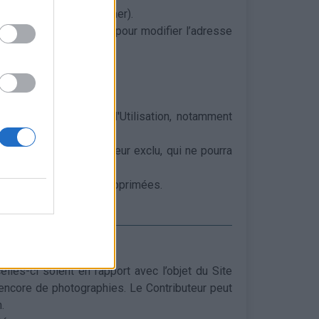
le cas échéant, supprimer).
nnelles le concernant (pour modifier l’adresse
el.
Conditions Générales d'Utilisation, notamment
dommage pour l'Utilisateur exclu, qui ne pourra
eur sur le Site seront supprimées.
elles-ci soient en rapport avec l’objet du Site
 encore de photographies. Le Contributeur peut
.