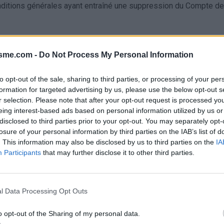
tions générales ayant entraîné une suppression du Compte de la
pulées dans les présentes Conditions Générales pourra procéde
fin de créer un Compte Personnel, l’Utilisateur devra renseigne
isme.com -
Do Not Process My Personal Information
to opt-out of the sale, sharing to third parties, or processing of your per
formation for targeted advertising by us, please use the below opt-out s
r selection. Please note that after your opt-out request is processed y
e mot de passe constitue la garantie de la confidentialité des i
eing interest-based ads based on personal information utilized by us or
 ou de le communiquer à un tiers. A défaut, le Propriétaire ou l
disclosed to third parties prior to your opt-out. You may separately opt-
un Utilisateur.
losure of your personal information by third parties on the IAB’s list of
se email n’apparaîtront publiquement sur le Site. Les noms de
. This information may also be disclosed by us to third parties on the
IA
 ou Eddy M).
Participants
that may further disclose it to other third parties.
nir de fausses informations nominatives et de ne pas créer
l Data Processing Opt Outs
ateur pourra compléter sa fiche membre, en ajoutant un messa
o opt-out of the Sharing of my personal data.